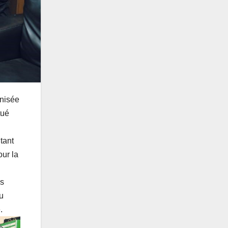
anisée
tué
tant
our la
es
du
.