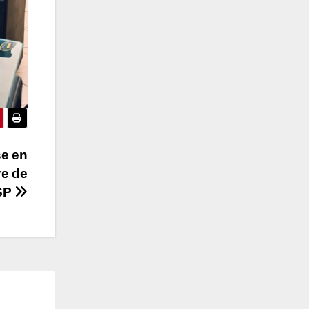
se en
re de
ASP