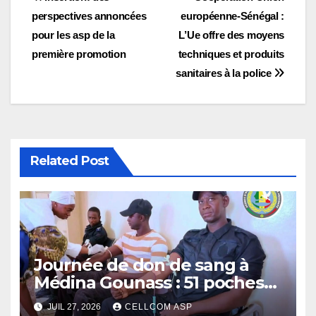
Navigation
perspectives annoncées
européenne-Sénégal :
de
pour les asp de la
L’Ue offre des moyens
l’article
première promotion
techniques et produits
sanitaires à la police
Related Post
Journée de don de sang à
Médina Gounass : 51 poches
collectées par les Asp
JUIL 27, 2026
CELLCOM ASP