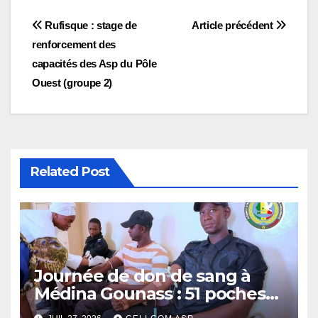
Navigation
Rufisque : stage de
Article précédent
renforcement des
de
capacités des Asp du Pôle
l’article
Ouest (groupe 2)
Related Post
Journée de don de sang à
Médina Gounass : 51 poches
collectées par les Asp