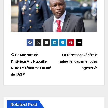
Navigation
Le Ministre de
La Direction Générale
l’Intérieur Aly Ngouille
salue l’engagement des
de
NDIAYE réaffirme l’utilité
agents
l’article
de l’ASP
Related Post