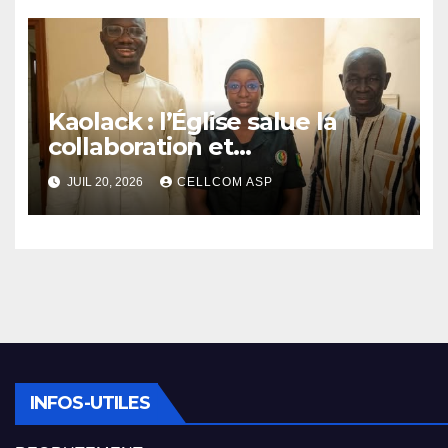
Kaolack : l’Église salue la
collaboration et
l’engagement des Asp
JUIL 20, 2026
CELLCOM ASP
INFOS-UTILES