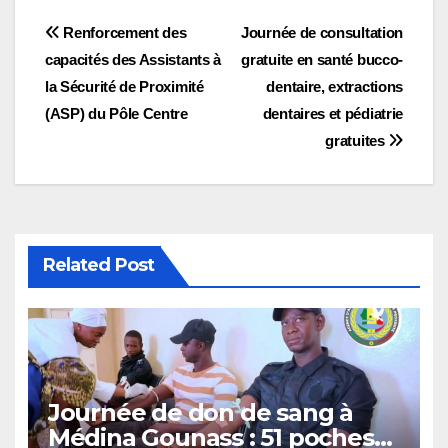
Navigation
Renforcement des
Journée de consultation
capacités des Assistants à
gratuite en santé bucco-
de
la Sécurité de Proximité
dentaire, extractions
l’article
(ASP) du Pôle Centre
dentaires et pédiatrie
gratuites
Related Post
Journée de don de sang à
Médina Gounass : 51 poches