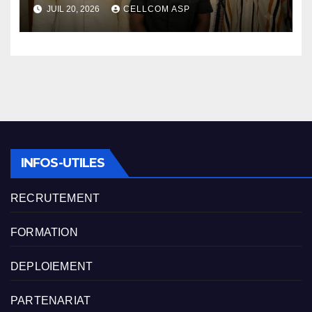
l’engagement des Asp
JUIL 20, 2026
CELLCOM ASP
INFOS-UTILES
RECRUTEMENT
FORMATION
DEPLOIEMENT
PARTENARIAT