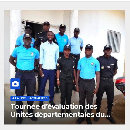
A LA UNE
ACTUALITES
s
Kaolack : l’Église salue la
 du
collaboration et l’engagem
des Asp