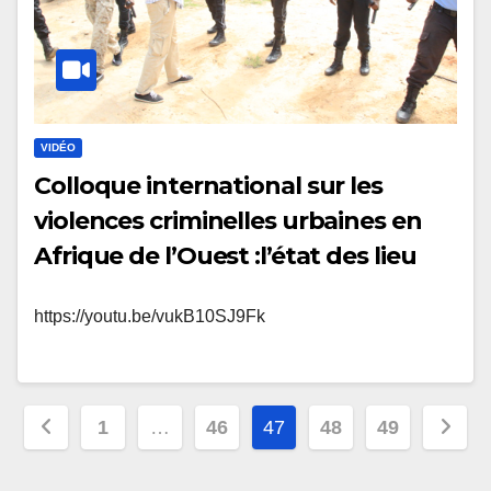
VIDÉO
Colloque international sur les
violences criminelles urbaines en
Afrique de l’Ouest :l’état des lieu
https://youtu.be/vukB10SJ9Fk
Pagination
1
…
46
47
48
49
des