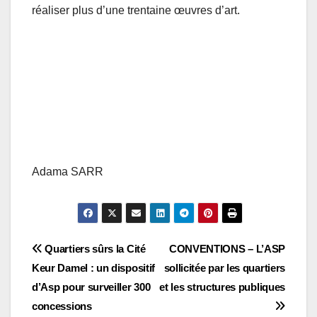
réaliser plus d’une trentaine œuvres d’art.
Adama SARR
Navigation
Quartiers sûrs la Cité
CONVENTIONS – L’ASP
Keur Damel : un dispositif
sollicitée par les quartiers
de
d’Asp pour surveiller 300
et les structures publiques
l’article
concessions