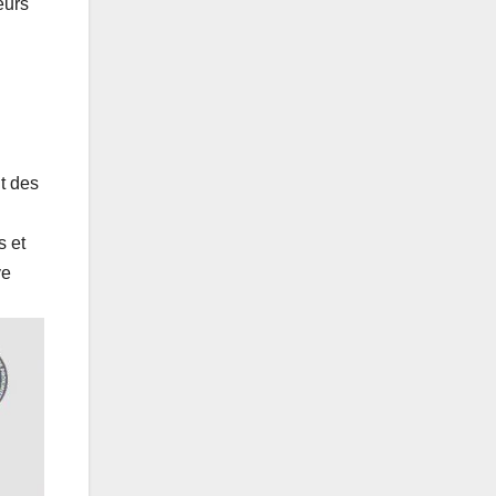
eurs
nt des
s et
ye