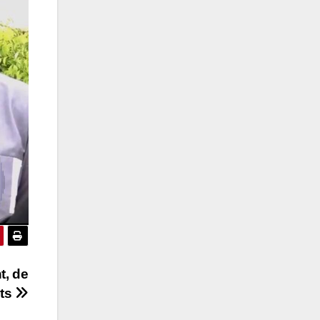
t, de
ats